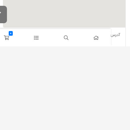
0
آدرس: تهران، چهار راه ولیعصر، بازار کامپیوتر رضا، همکف واحد 52،
مجموعه کلیک کامپیوتر
راه های ارتباطی
info@clickcomputer.store
021-66455214
021-66453160
021-66981027
021-66975031
 تمامی حقوق برای کلیک کامپیوتر محفوظ است.