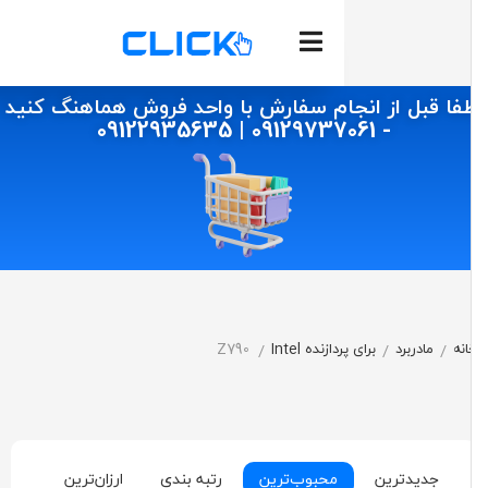
ل از انجام سفارش با واحد فروش هماهنگ کنید
- 09129737061 | 09122935635
برد
برای پردازنده Intel
Z790
/
/
دترین
محبوب‌ترین
رتبه بندی
ارزان‌ترین
گران‌ترین