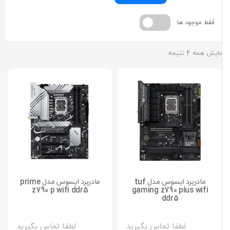
ود ها:
جه
مادربرد ایسوس مدل tuf
مادربرد ایسوس مدل prime
z790 p wifi ddr5
gaming z790 plus 
ddr5
لطفا تماس بگیرید
لطفا تماس بگیرید