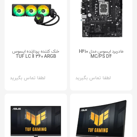
مادربرد ایسوس مدل H610
خنک کننده پردازنده ایسوس
TUF LC II 360 ARGB
MC/PS D4
لطفا تماس بگیرید
لطفا تماس بگیرید