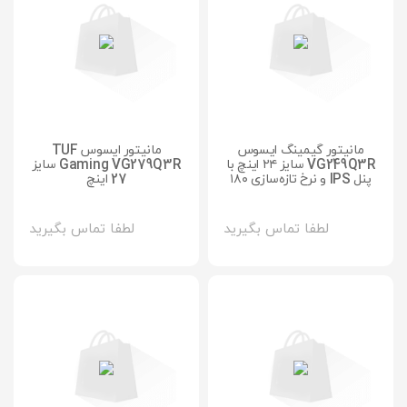
مانیتور گیمینگ ایسوس
مانیتور ایسوس TUF
VG249Q3R سایز ۲۴ اینچ با
Gaming VG279Q3R سایز
پنل IPS و نرخ تازه‌سازی ۱۸۰
27 اینچ
هرتز
لطفا تماس بگیرید
لطفا تماس بگیرید