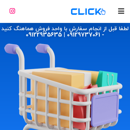
لطفا قبل از انجام سفارش با واحد فروش هماهنگ کنید
- 09129737061 | 09122935635