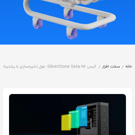
خانه
سخت افزار
کیس SilverStone Seta H2؛ غول ذخیره‌سازی با پشتیبانی از ۱۵ هارد دیسک
/
/