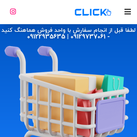
لطفا قبل از انجام سفارش با واحد فروش هماهنگ کنید
- 09129737061 | 09122935635