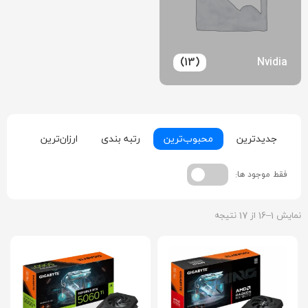
(13)
Nvidia
جدیدترین
محبوب‌ترین
رتبه بندی
ارزان‌ترین
گران‌
فقط موجود ها:
نمایش 1–16 از 17 نتیجه