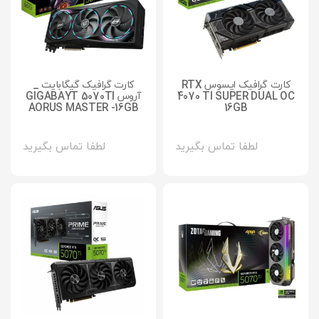
کارت گرافیک ایسوس RTX
کارت گرافیک گیگابایت _
4070 TI SUPER DUAL OC
آروس GIGABAYT 5070TI
AORUS MASTER -16GB
16GB
لطفا تماس بگیرید
لطفا تماس بگیرید