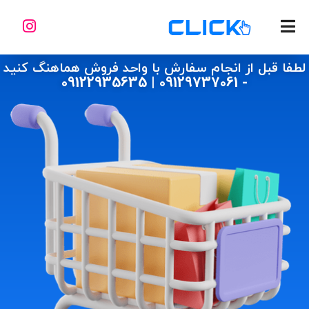
لطفا قبل از انجام سفارش با واحد فروش هماهنگ کنید
- 09129737061 | 09122935635